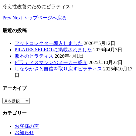
冷え性改善のためにピラティス！
Prev
Next
トップページへ戻る
最近の投稿
フットコレクター導入しました
2026年5月12日
PILATES SELECTに掲載されました
2026年4月3日
熊本のピラティス
2026年4月1日
ピラティスマシンのメーカー紹介
2025年10月22日
しなやかさと自信を取り戻すピラティス
2025年10月17
日
アーカイブ
ア
ー
カテゴリー
カ
イ
お客様の声
ブ
お知らせ