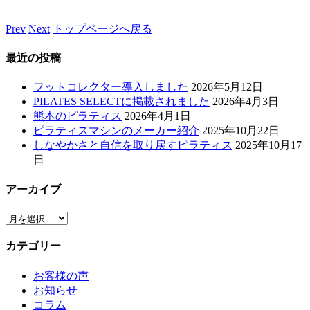
Prev
Next
トップページへ戻る
最近の投稿
フットコレクター導入しました
2026年5月12日
PILATES SELECTに掲載されました
2026年4月3日
熊本のピラティス
2026年4月1日
ピラティスマシンのメーカー紹介
2025年10月22日
しなやかさと自信を取り戻すピラティス
2025年10月17
日
アーカイブ
ア
ー
カテゴリー
カ
イ
お客様の声
ブ
お知らせ
コラム