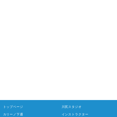
トップページ
川尻スタジオ
カリーノ下通
インストラクター