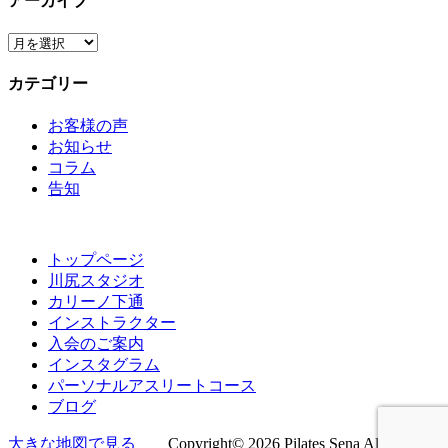
アーカイブ
ア
ー
カテゴリー
カ
イ
お客様の声
ブ
お知らせ
コラム
告知
トップページ
川尻スタジオ
カリーノ下通
インストラクター
入会のご案内
インスタグラム
パーソナルアスリートコース
ブログ
大きな地図で見る
Copyright© 2026 Pilates Sena All rights